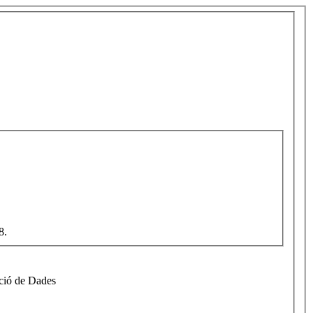
8.
cció de Dades