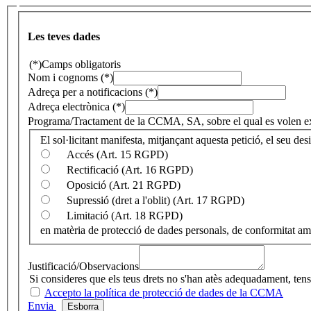
Les teves dades
(*)Camps obligatoris
Nom i cognoms (*)
Adreça per a notificacions (*)
Adreça electrònica (*)
Programa/Tractament de la CCMA, SA, sobre el qual es volen exer
El sol·licitant manifesta, mitjançant aquesta petició, el seu desi
Accés (Art. 15 RGPD)
Rectificació (Art. 16 RGPD)
Oposició (Art. 21 RGPD)
Supressió (dret a l'oblit) (Art. 17 RGPD)
Limitació (Art. 18 RGPD)
en matèria de protecció de dades personals, de conformitat a
Justificació/Observacions
Si consideres que els teus drets no s'han atès adequadament, ten
Accepto la política de protecció de dades de la CCMA
Envia